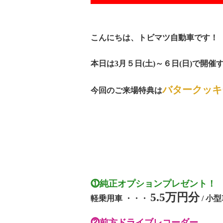
こんにちは、トビマツ自動車です！
本日は3月５日(土)～６日(日)で開催
バタークッキ
今回のご来場特典は
⓵純正オプションプレゼント！
5.5万円分
軽乗用車 ・・・
/ 小
⓶前方ドライブレコーダー