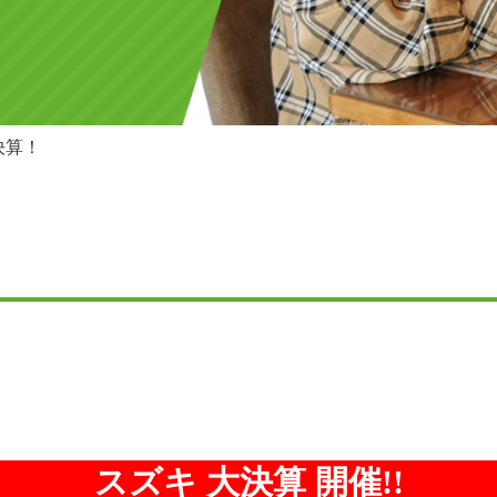
決算！
スズキ 大決算 開催!!